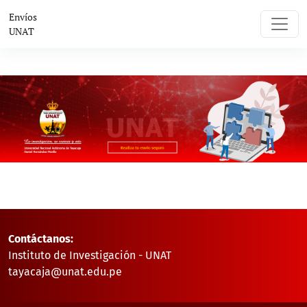
Envíos UNAT
Envíos
UNAT
Contáctanos:
Instituto de Investigación - UNAT
tayacaja@unat.edu.pe